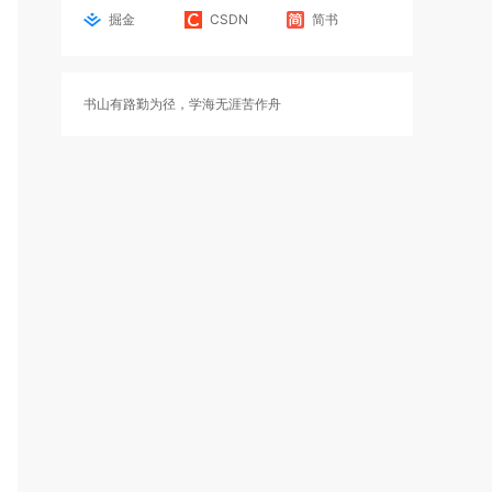
掘金
CSDN
简书
书山有路勤为径，学海无涯苦作舟