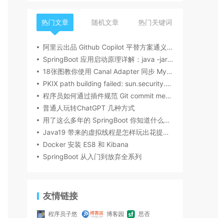
热门文章
随机文章
热门关键词
阿里云出品 Github Copilot 平替方案通义灵码编程助手！
SpringBoot 应用启动原理详解：java -jar命令运行背后的工作机制
18张图教你使用 Canal Adapter 同步 MySQL 数据到 ES8，建议收藏！
PKIX path building failed: sun.security.provider.certpath.SunCertPathBuilderException:
程序员如何通过插件规范 Git commit message 的提交？
普通人玩转ChatGPT 几种方式
用了这么多年的 SpringBoot 你知道什么是 SpringBoot 的 Web 类型推断吗？
Java19 带来的虚拟线程是怎样玩出花提升十倍性能的
Docker 安装 ES8 和 Kibana
SpringBoot 从入门到放弃全系列
友情链接
程序员子悠
博客园
思否