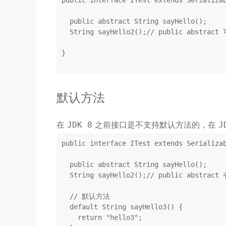
public
interface
ITest
extends
Serializa
public
abstract
 String 
sayHello
()
;

String 
sayHello2
()
;
// public abstrac
}

默认方法
在
之前接口是不支持默认方法的，在
JDK 8
J
public
interface
ITest
extends
Serializa
public
abstract
 String 
sayHello
()
;

String 
sayHello2
()
;
// public abstract
// 默认方法
default
 String 
sayHello3
()
{

return
"hello3"
;
