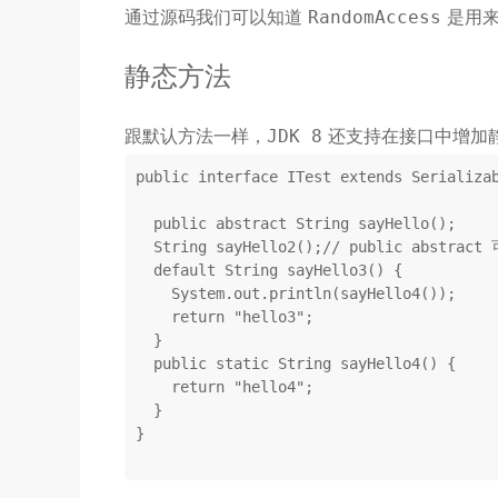
通过源码我们可以知道
是用来
RandomAccess
静态方法
跟默认方法一样，
还支持在接口中增加
JDK 8
public
interface
ITest
extends
Serializa
public
abstract
 String 
sayHello
()
;

String 
sayHello2
()
;
// public abstrac
default
 String 
sayHello3
()
{

    System.out.println(sayHello4());

return
"hello3"
;

  }

public
static
 String 
sayHello4
()
{

return
"hello4"
;

  }

}
