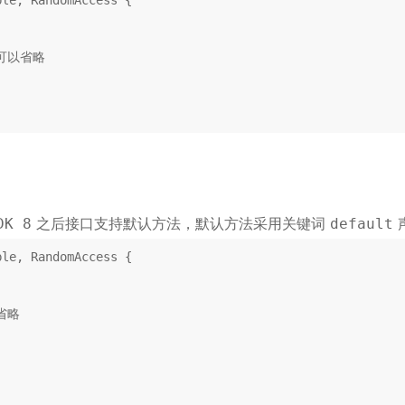
ble
, 
RandomAccess
{

t 可以省略
之后接口支持默认方法，默认方法采用关键词
DK 8
default
ble
, 
RandomAccess
{

 省略