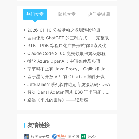
热门文章
随机文章
热门关键词
2026-01-10 公益活动之深圳湾捡垃圾
国内使用 ChatGPT 的三种方式——完整版
RTB、PDB 等程序化广告形式的特点及优缺点
Claude Code $100 免费领取保姆级教程
微软 Azure OpenAI：申请条件及步骤
字节码不止有 Java Proxy、 Cglib 和 Javassist 还有 ByteBuddy
基于墨问开放 API 的 Obsidian 插件开发
JetBrains全系列软件稳定专属激活码-IDEA
解决 Canal Adater 同步 ES8 证书问题，一不小心成了知名开源项目的贡献者？！
路遥《平凡的世界》——读后感
友情链接
程序员子悠
博客园
思否