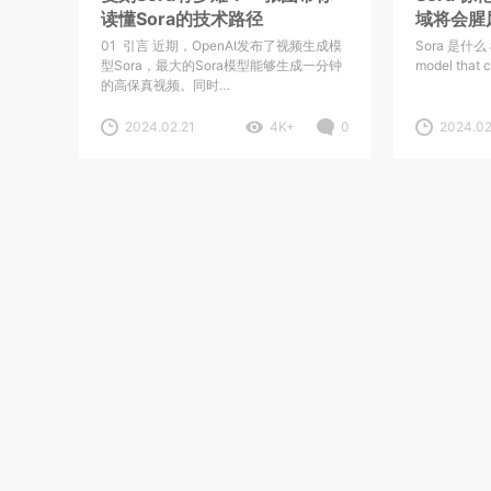
读懂Sora的技术路径
域将会腥
网最全学
01 引言 近期，OpenAI发布了视频生成模
Sora 是什么 
型Sora，最大的Sora模型能够生成一分钟
model that 
的高保真视频。同时…
2024.02.21
4K+
0
2024.02