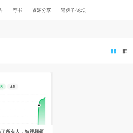
告
荐书
资源分享
逛猿子·论坛
惊艳了所有人，短视频领