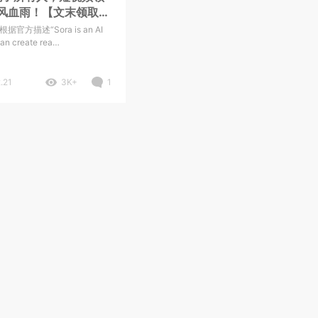
风血雨！【文末领取全
习资料】
根据官方描述“Sora is an AI
can create rea…
.21
3K+
1