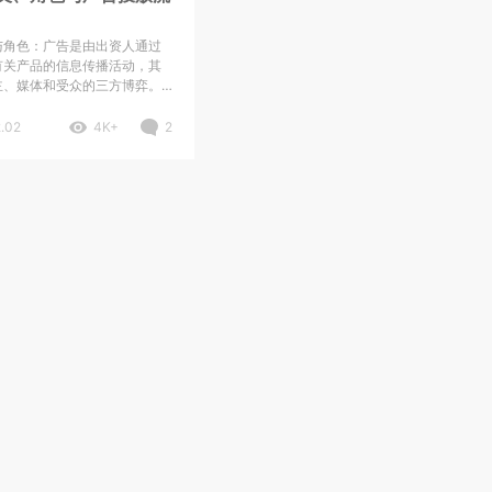
与角色：广告是由出资人通过
有关产品的信息传播活动，其
主、媒体和受众的三方博弈。
告主，供给方是媒体，受众指
.02
4K+
2