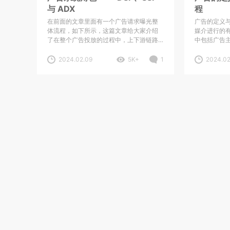
与 ADX
程
在前面的文章里面有一个广告请求曝光整
广告的定义
体流程，如下所示，这篇文章给大家介绍
媒介进行的
了在整个广告投放的过程中，上下游链路
中包括广告
都…
需求方是广
普通用户。
2024.02.09
5K+
1
2024.02