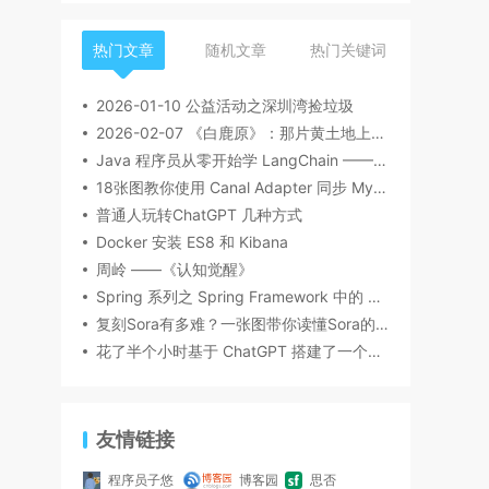
热门文章
随机文章
热门关键词
2026-01-10 公益活动之深圳湾捡垃圾
2026-02-07 《白鹿原》：那片黄土地上的众生相
Java 程序员从零开始学 LangChain —— 03 提示词组件
18张图教你使用 Canal Adapter 同步 MySQL 数据到 ES8，建议收藏！
普通人玩转ChatGPT 几种方式
Docker 安装 ES8 和 Kibana
周岭 ——《认知觉醒》
Spring 系列之 Spring Framework 中的 Bean
复刻Sora有多难？一张图带你读懂Sora的技术路径
花了半个小时基于 ChatGPT 搭建了一个微信机器人，内含详细搭建流程
友情链接
程序员子悠
博客园
思否