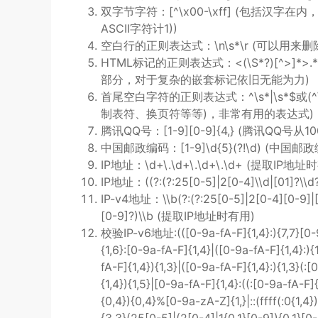
双字节字符：[^\x00-\xff] (包括汉
ASCII字符计1))
空白行的正则表达式：\n\s*\r (可以用来删
HTML标记的正则表达式：<(\S*?)[^>]*>
部分，对于复杂的嵌套标记依旧无能为力)
首尾空白字符的正则表达式：^\s*|\s*$或(^
制表符、换页符等等)，非常有用的表达式)
腾讯QQ号：[1-9][0-9]{4,} (腾讯QQ号从1
中国邮政编码：[1-9]\d{5}(?!\d) (中国
IP地址：\d+\.\d+\.\d+\.\d+ (提取IP地址
IP地址：((?:(?:25[0-5]|2[0-4]\\d|[01]?\\d?\
IP-v4地址：\\b(?:(?:25[0-5]|2[0-4][0-9]|[0
[0-9]?)\\b (提取IP地址时有用)
校验IP-v6地址:(([0-9a-fA-F]{1,4}:){7,7}[0-9a-
{1,6}:[0-9a-fA-F]{1,4}|([0-9a-fA-F]{1,4}:){
fA-F]{1,4}){1,3}|([0-9a-fA-F]{1,4}:){1,3}(:[
{1,4}){1,5}|[0-9a-fA-F]{1,4}:((:[0-9a-fA-F]{
{0,4}){0,4}%[0-9a-zA-Z]{1,}|::(ffff(:0{1,4})