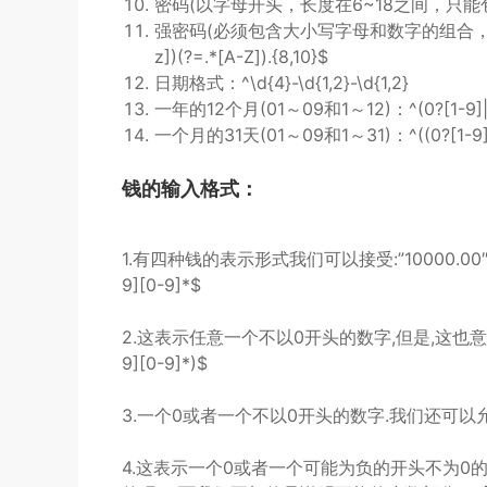
密码(以字母开头，长度在6~18之间，只能包含字
强密码(必须包含大小写字母和数字的组合，不能使用
z])(?=.*[A-Z]).{8,10}$
日期格式：^\d{4}-\d{1,2}-\d{1,2}
一年的12个月(01～09和1～12)：^(0?[1-9]|1
一个月的31天(01～09和1～31)：^((0?[1-9])|((
钱的输入格式：
1.有四种钱的表示形式我们可以接受:”10000.00″ 和 “10
9][0-9]*$
2.这表示任意一个不以0开头的数字,但是,这也意味
9][0-9]*)$
3.一个0或者一个不以0开头的数字.我们还可以允许开头
4.这表示一个0或者一个可能为负的开头不为0的