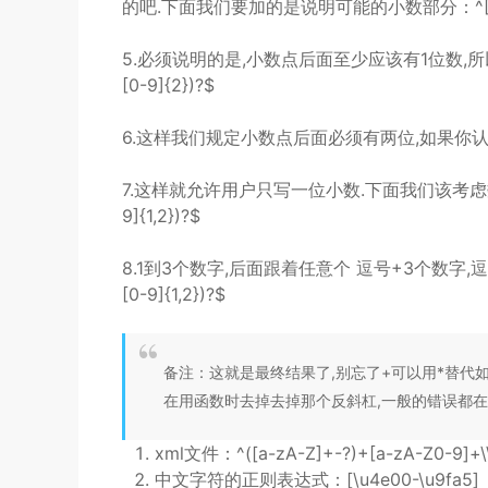
的吧.下面我们要加的是说明可能的小数部分：^[0-9]+
5.必须说明的是,小数点后面至少应该有1位数,所以”10.
[0-9]{2})?$
6.这样我们规定小数点后面必须有两位,如果你认为太苛刻了
7.这样就允许用户只写一位小数.下面我们该考虑数字中的逗号
9]{1,2})?$
8.1到3个数字,后面跟着任意个 逗号+3个数字,逗号成为可选
[0-9]{1,2})?$
备注：这就是最终结果了,别忘了+可以用*替代如
在用函数时去掉去掉那个反斜杠,一般的错误都
xml文件：^([a-zA-Z]+-?)+[a-zA-Z0-9]+\\.
中文字符的正则表达式：[\u4e00-\u9fa5]