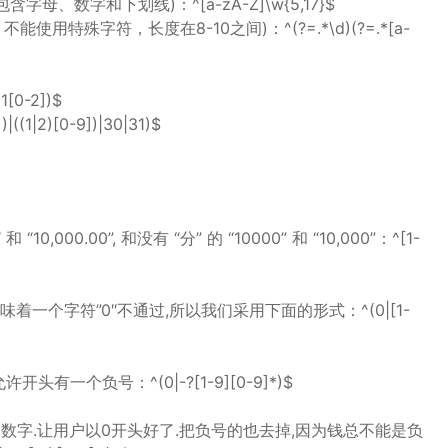
母、数字和下划线)：^[a-zA-Z]\w{5,17}$
特殊字符，长度在8-10之间)：^(?=.*\d)(?=.*[a-
[0-2])$
1|2)[0-9])|30|31)$
,000.00”, 和没有 “分” 的 “10000” 和 “10,000”：^[1-
着一个字符”0″不通过,所以我们采用下面的形式：^(0|[1-
有一个负号：^(0|-?[1-9][0-9]*)$
数字.让用户以0开头好了.把负号的也去掉,因为钱总不能是负