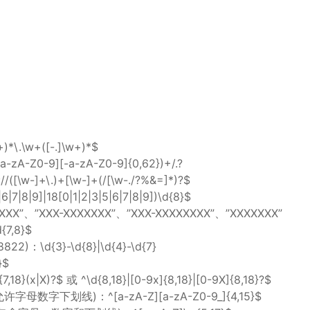
*\.\w+([-.]\w+)*$
-zA-Z0-9][-a-zA-Z0-9]{0,62})+/.?
//([\w-]+\.)+[\w-]+(/[\w-./?%&=]*)?$
7|8|9]|18[0|1|2|3|5|6|7|8|9])\d{8}$
XX”、”XXX-XXXXXXX”、”XXX-XXXXXXXX”、”XXXXXXX”
{7,8}$
)：\d{3}-\d{8}|\d{4}-\d{7}
}$
X)?$ 或 ^\d{8,18}|[0-9x]{8,18}|[0-9X]{8,18}?$
字下划线)：^[a-zA-Z][a-zA-Z0-9_]{4,15}$