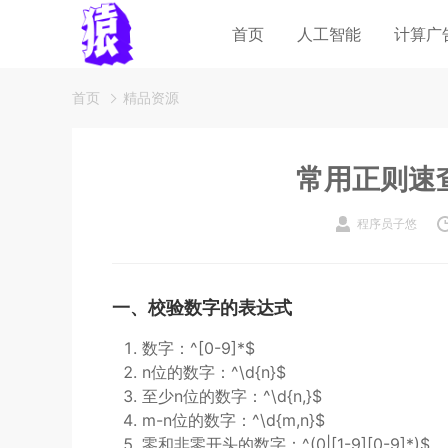
首页
人工智能
计算广
首页
精品资源
常用正则速
程序员子悠
一、校验数字的表达式
数字：^[0-9]*$
n位的数字：^\d{n}$
至少n位的数字：^\d{n,}$
m-n位的数字：^\d{m,n}$
零和非零开头的数字：^(0|[1-9][0-9]*)$