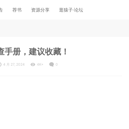
告
荐书
资源分享
逛猿子·论坛
查手册，建议收藏！
4 月 27, 2024
4K+
0