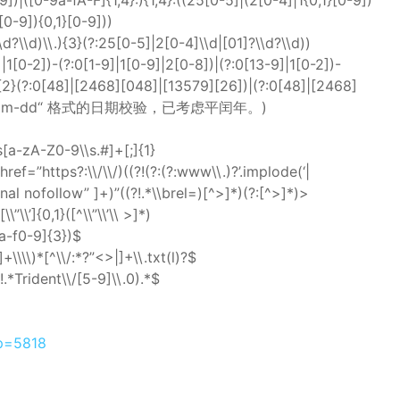
9])|([0-9a-fA-F]{1,4}:){1,4}:((25[0-5]|(2[0-4]|1{0,1}[0-9])
[0-9]){0,1}[0-9]))
\\d)\\.){3}(?:25[0-5]|2[0-4]\\d|[01]?\\d?\\d))
[0-2])-(?:0[1-9]|1[0-9]|2[0-8])|(?:0[13-9]|1[0-2])-
]{2}(?:0[48]|[2468][048]|[13579][26])|(?:0[48]|[2468]
(“yyyy-mm-dd“ 格式的日期校验，已考虑平闰年。)
[a-zA-Z0-9\\s.#]+[;]{1}
=”https?:\\/\\/)((?!(?:(?:www\\.)?’.implode(‘|
ernal nofollow” ]+)”((?!.*\\brel=)[^>]*)(?:[^>]*)>
\’]{0,1}([^\\”\\’\\ >]*)
f0-9]{3})$
\\\)*[^\\/:*?”<>|]+\\.txt(l)?$
Trident\\/[5-9]\\.0).*$
?p=5818