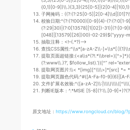
{3,3}(25[0-5]|(2[0-4]|1{0,1}[0-9]){0,1}[0-
{0,1}[0-9])\\.){3,3}(25[0-5]|(2[0-4]|1{0,1}
子网掩码：((?:(?:25[0-5]|2[0-4]\\d|[01]?\\d?
校验日期:^(?:(?!0000)[0-9]{4}-(?:(?:0[1-9]|1
(?:29|30)|(?:0[13578]|1[02])-31)|(?:[0-9
[048]|[13579][26])00)-02-29)$
抽取注释：<!–(.*?)–>
查找CSS属性:^\\s*[a-zA-Z\\-]+\\s*[:]{1}\\s
提取页面超链接:(<a\\s*(?!.*\\brel=)[^>]*)(href
(?:www\\.)?’, $follow_list).’))[^” rel=”ext
提取网页图片:\\< *[img][^\\\\>]*[src] *= *[\\”\
提取网页颜色代码:^#([A-Fa-f0-9]{6}|[A-Fa-
文件扩展名效验:^([a-zA-Z]\\:|\\\\)\\\\([^\\\\]+\
判断IE版本：^.*MSIE [5-8](?:\\.[0-9]+)?(?!.*
原文地址：
https://www.rongcloud.cn/blog/