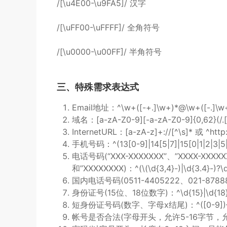
/[\u4E00-\u9FA5]/ 汉字
/[\uFF00-\uFFFF]/ 全角符号
/[\u0000-\u00FF]/ 半角符号
三、特殊需求表达式
Email地址：^\w+([-+.]\w+)*@\w+([-.]\w+)
域名：[a-zA-Z0-9][-a-zA-Z0-9]{0,62}(/.[a
InternetURL：[a-zA-z]+://[^\s]* 或 ^http:
手机号码：^(13[0-9]|14[5|7]|15[0|1|2|3|5|6|
电话号码(“XXX-XXXXXXX”、”XXXX-XXXXXX
和”XXXXXXXX)：^(\(\d{3,4}-)|\d{3.4}-)?\d
国内电话号码(0511-4405222、021-87888822
身份证号(15位、18位数字)：^\d{15}|\d{18
短身份证号码(数字、字母x结尾)：^([0-9]){7,18}(x|
帐号是否合法(字母开头，允许5-16字节，允许字母数