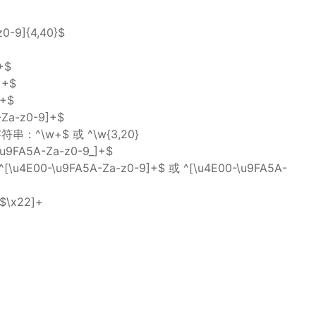
-9]{4,40}$
+$
+$
+$
-z0-9]+$
\w+$ 或 ^\w{3,20}
A5A-Za-z0-9_]+$
\u9FA5A-Za-z0-9]+$ 或 ^[\u4E00-\u9FA5A-
$\x22]+