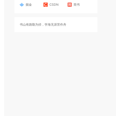
掘金
CSDN
简书
书山有路勤为径，学海无涯苦作舟