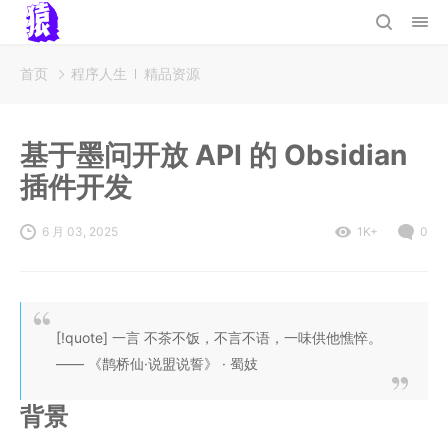
首页
程序人生
精品资源
基于墨问开放 API 的 Obsidian
插件开发
6 月 03, 2025
1K+
0
[!quote] 一言 不茶不饭，不言不语，一味供他憔悴。
—— 《鹊桥仙·说盟说誓》 · 蜀妓
背景