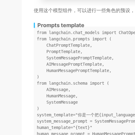
使用这个模型组件，可以进行一些角色的预设，
Prompts template
from
 langchain.chat_models 
import
from
 langchain.prompts 
import
 (

    ChatPromptTemplate,

    PromptTemplate,

    SystemMessagePromptTemplate,

    AIMessagePromptTemplate,

    HumanMessagePromptTemplate,

from
 langchain.schema 
import
 (

    AIMessage,

    HumanMessage,

    SystemMessage

)

system_template=
"你是一个把{input_languag
system_message_prompt = SystemMessageProm
human_template=
"{text}"
human_message_prompt = HumanMessagePrompt