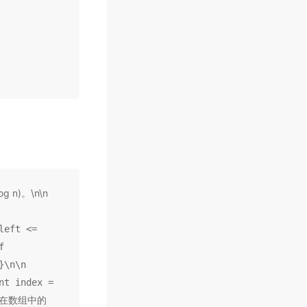
n)。\n\n
left <=
f
}\n\n
nt index =
 " 在数组中的