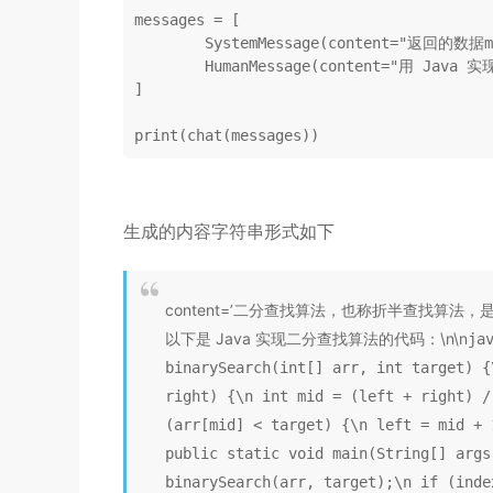
messages = [

        SystemMessage(content=
"返回的数据m
        HumanMessage(content=
"用 Java 
]

生成的内容字符串形式如下
content=’二分查找算法，也称折半查找算法，
以下是 Java 实现二分查找算法的代码：\n\n
ja
binarySearch(int[] arr, int target) {
right) {\n int mid = (left + right) /
(arr[mid] < target) {\n left = mid + 
public static void main(String[] args
binarySearch(arr, target);\n if (i