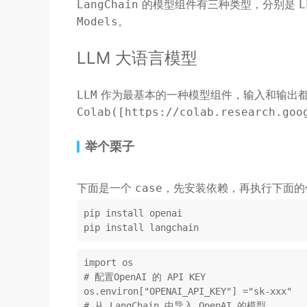
的模型组件有三种类型，分别是
LangChain
L
。
Models
LLM 大语言模型
作为最基本的一种模型组件，输入和输出都
LLM
Colab([https://colab.research.goo
举个栗子
下面是一个
，先安装依赖，再执行下面的
case
pip install openai

import
# 配置OpenAI 的 API KEY
os.environ[
"OPENAI_API_KEY"
] =
"sk-xxx"
# 从 LangChain 中导入 OpenAI 的模型