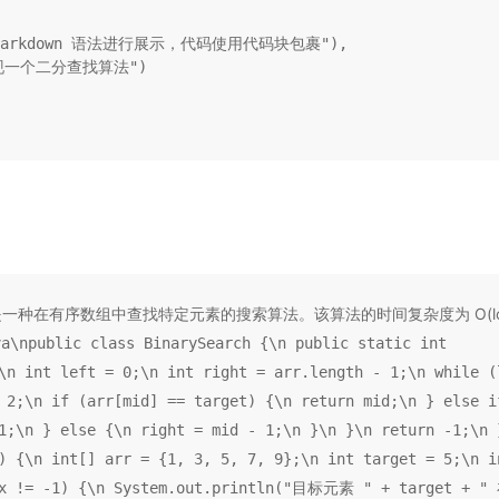
arkdown 语法进行展示，代码使用代码块包裹"
),

实现一个二分查找算法"
)

是一种在有序数组中查找特定元素的搜索算法。该算法的时间复杂度为 O(log 
va\npublic class BinarySearch {\n public static int
\n int left = 0;\n int right = arr.length - 1;\n while (
 2;\n if (arr[mid] == target) {\n return mid;\n } else i
1;\n } else {\n right = mid - 1;\n }\n }\n return -1;\n 
) {\n int[] arr = {1, 3, 5, 7, 9};\n int target = 5;\n i
ndex != -1) {\n System.out.println("目标元素 " + target +