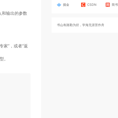
掘金
CSDN
简书
入和输出的参数
书山有路勤为径，学海无涯苦作舟
家”，或者“返
型。