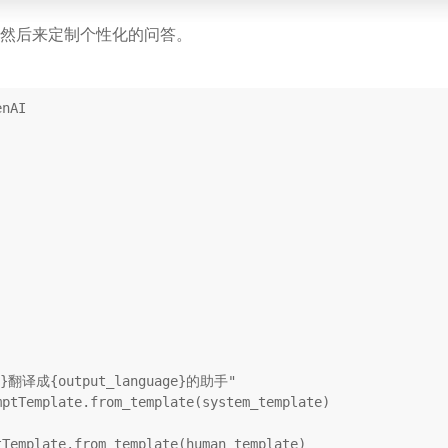
然后来定制个性化的问答。
e}翻译成{output_language}的助手"
ptTemplate.from_template(system_template)

Template.from_template(human_template)
