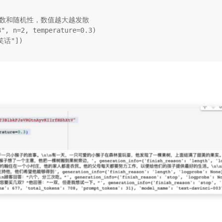
的次数和随机性，数值越大越发散
3"
, n=
2
, temperature=
0.3
)

笑话"
])
