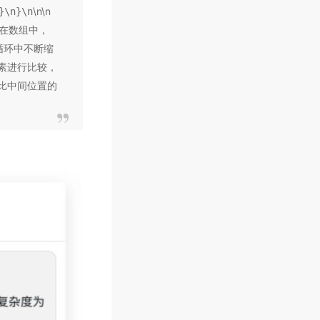
\n\n
}\n}\n
在数组中，
 循环中不断缩
素进行比较，
比中间位置的