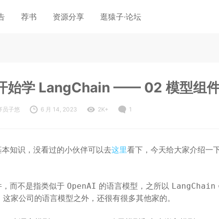
告
荐书
资源分享
逛猿子·论坛
始学 LangChain —— 02 模型组
序员子悠
6 月 14, 2023
2K+
1
基本知识，没看过的小伙伴可以去
这里
看下，今天给大家介绍一下 La
件，而不是指类似于
的语言模型，之所以
OpenAI
LangChain
这家公司的语言模型之外，还很有很多其他家的。
I