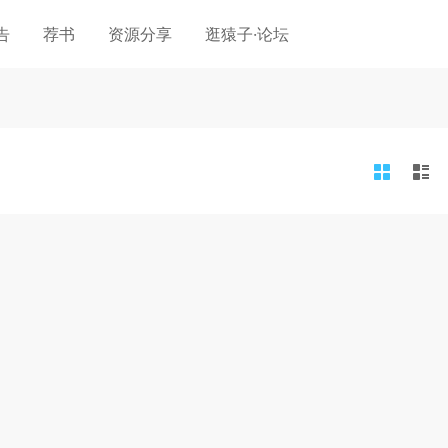
告
荐书
资源分享
逛猿子·论坛