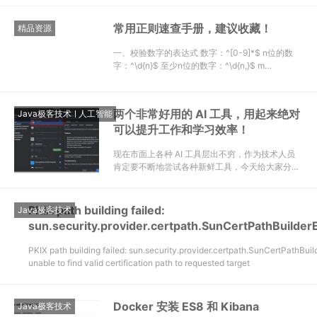
常用正则速查手册，建议收藏！
精品资源
一、校验数字的表达式 数字：^[0-9]*$ n位的数
字：^\d{n}$ 至少n位的数字：^\d{n,}$ m…
两个非常好用的 AI 工具，用起来绝对
Java极客技术
人工智能
可以提升工作和学习效率！
现在市面上各种 AI 工具层出不穷，作为技术人员
肯定要不断地尝试各种新鲜工具，今天给大家分享
两个我觉得不错的 …
PKIX path building failed:
Java极客技术
sun.security.provider.certpath.SunCertPathBuilder
PKIX path building failed: sun.security.provider.certpath.SunCertPathBuil
unable to find valid certification path to requested target
Docker 安装 ES8 和 Kibana
Java极客技术