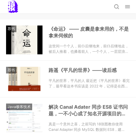
《命运》 —— 皮囊是拿来用的，不是
荐书
拿来伺候的
这世间一个个人，前仆后继地来，前仆后继地走，
被后人推着，也搡着前人，一个个人，一层层浪。
《皮囊》里的那句“皮…
路遥《平凡的世界》——读后感
荐书
平凡的世界，平凡的人 最近把《平凡的世界》看完
了，最早看这本书应该是 2022 年，记得是在西西
弗里面翻到了这…
解决 Canal Adater 同步 ES8 证书问
Java极客技术
题，一不小心成了知名开源项目的贡
献者？！
真是一个意外之喜，之前写的 18张图教你使用
Canal Adapter 同步 MySQL 数据到 ES8，建…