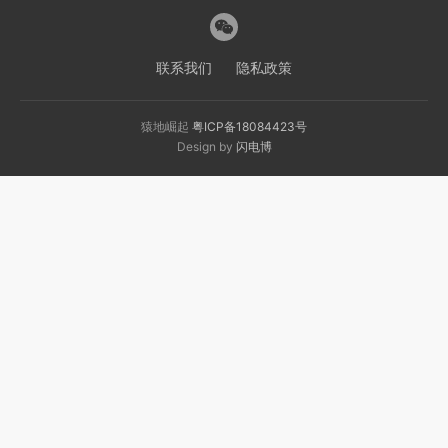
联系我们
隐私政策
猿地崛起
粤ICP备18084423号
Design by
闪电博