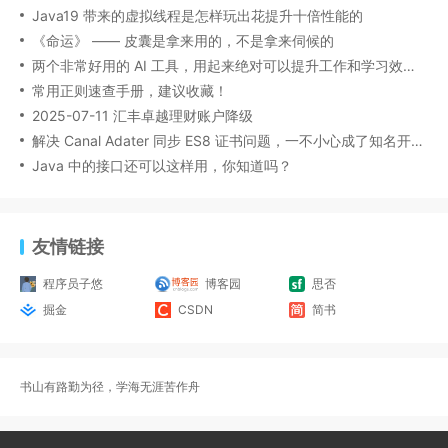
Java19 带来的虚拟线程是怎样玩出花提升十倍性能的
《命运》 —— 皮囊是拿来用的，不是拿来伺候的
两个非常好用的 AI 工具，用起来绝对可以提升工作和学习效率！
常用正则速查手册，建议收藏！
2025-07-11 汇丰卓越理财账户降级
解决 Canal Adater 同步 ES8 证书问题，一不小心成了知名开源项目的贡献者？！
Java 中的接口还可以这样用，你知道吗？
友情链接
程序员子悠
博客园
思否
掘金
CSDN
简书
书山有路勤为径，学海无涯苦作舟