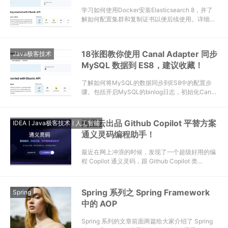
学习如何使用Docker安装Elasticsearch 8，并了
解如何配置集群和复制证书以便后续使用。详细步
骤请参考以下文档。
18张图教你使用 Canal Adapter 同步
Java极客技术
MySQL 数据到 ES8，建议收藏！
了解如何将MySQL的数据同步到ES8中的配置步
骤。包括开启MySQL的binlog日志，初始化Canal
数据库和账号，启动Canal Server和Canal
Adapter，并安装ES8并创建对应的数据索引。
阿里云出品 Github Copilot 平替方案
IDEA
Java极客技术
人工智能
通义灵码编程助手！
最近在网上冲浪的时候，发现了一个超级好用的编
程 Copilot 通义灵码，跟 Github Copilot 类…
Spring 系列之 Spring Framework
Spring
中的 AOP
Spring 系列的文章前面两篇给大家介绍了 Spring