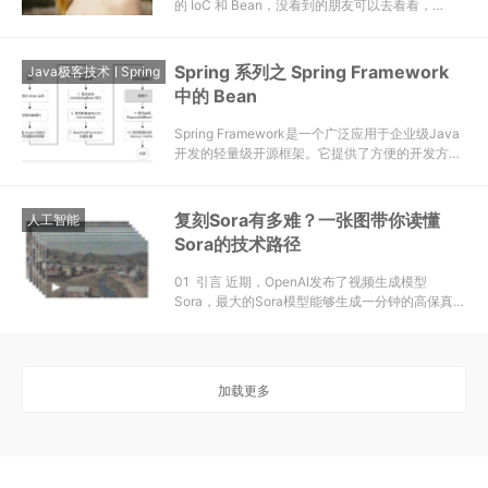
的 IoC 和 Bean，没看到的朋友可以去看看，…
Spring 系列之 Spring Framework
Java极客技术
Spring
中的 Bean
Spring Framework是一个广泛应用于企业级Java
开发的轻量级开源框架。它提供了方便的开发方式
和丰富的功能和模块，帮助开发者构建可维护、可
扩展的应用程序。本文将探讨Spring Framework
中的Bean，并介绍其重要性和用法。
复刻Sora有多难？一张图带你读懂
人工智能
Sora的技术路径
01 引言 近期，OpenAI发布了视频生成模型
Sora，最大的Sora模型能够生成一分钟的高保真视
频。同时…
加载更多