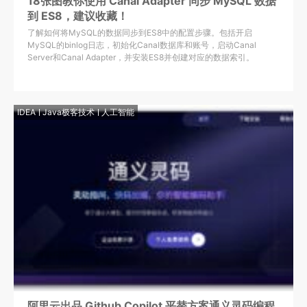
18张图教你使用 Canal Adapter 同步 MySQL 数据
到 ES8，建议收藏！
了解如何将MySQL的数据同步到ES8中的配置步骤。包括开启
MySQL的binlog日志，初始化Canal数据库和账号，启动Canal
Server和Canal Adapter，并安装ES8并创建对应的数据索引。
IDEA
Java极客技术
人工智能
阿里云出品 Github Copilot 平替方案通义灵码编程