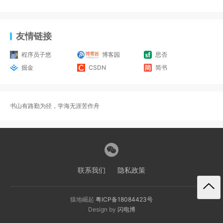
友情链接
程序员子悠
博客园
思否
掘金
CSDN
简书
书山有路勤为径，学海无涯苦作舟
联系我们
隐私政策
猿地崛起
粤ICP备18084423号
Design by
闪电博