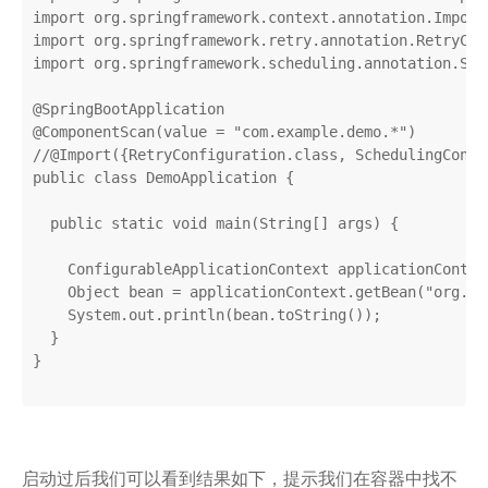
import
import
import
 org.springframework.scheduling.annotation.Sch
@SpringBootApplication
@ComponentScan
(value = 
"com.example.demo.*"
//@Import({RetryConfiguration.class, SchedulingConfi
public
class
DemoApplication
{

public
static
void
main
(String[] args)
{

    ConfigurableApplicationContext applicationContex
    Object bean = applicationContext.getBean(
"org.sp
    System.out.println(bean.toString());

  }

}

启动过后我们可以看到结果如下，提示我们在容器中找不