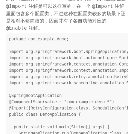
注解是可以这样写的，在一个
注解
@Import
@Import
里面包含多个配置类，不过这种在配置类较多的场景下还
是相对不够简洁的，因而才有了各自功能对应的
注解。
@Enable
package
 com.example.demo;

import
import
import
import
import
import
 org.springframework.scheduling.annotation.Sch
@SpringBootApplication
@ComponentScan
(value = 
"com.example.demo.*"
@Import
({RetryConfiguration
.
class
, 
SchedulingConfigu
public
class
DemoApplication
{

public
static
void
main
(String[] args)
{

    SpringApplication.run(DemoApplication
.
class
, 
arg