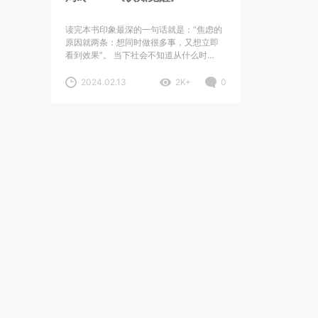
读完本书印象最深的一句话就是：“焦虑的
原因就两条：想同时做很多事，又想立即
看到效果”。 当下社会不知道从什么时…
2024.02.13
2K+
0