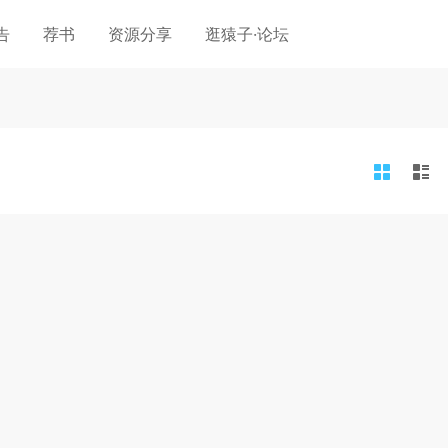
告
荐书
资源分享
逛猿子·论坛