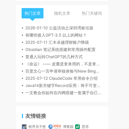
热门文章
随机文章
热门关键词
2026-01-10 公益活动之深圳湾捡垃圾
有哪些接入GPT-3.5 以上的网站？
2025-07-11 汇丰卓越理财账户降级
Obsidian 笔记系统搭建和常用插件配置
普通人玩转ChatGPT的几种方式
《命运》 —— 皮囊是拿来用的，不是拿来伺候的
百度文心一言申请审核体验与New Bing比较及AI领域的发展探讨
2025-07-12 ClaudeCode 常用命令介绍
Java14新关键字Record应用：将不可变类转化为Record的实战教程
一文教会你如何在内网搭建一套属于自己小组的在线 API 文档？
友情链接
程序员子悠
博客园
思否