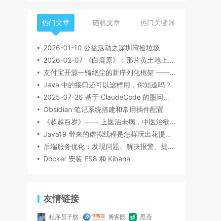
热门文章
随机文章
热门关键词
2026-01-10 公益活动之深圳湾捡垃圾
2026-02-07 《白鹿原》：那片黄土地上的众生相
支付宝开源一骑绝尘的新序列化框架 —— Fury
Java 中的接口还可以这样用，你知道吗？
2025-07-26 基于 ClaudeCode 的墨问插件改造
Obsidian 笔记系统搭建和常用插件配置
《超越百岁》—— 上医治未病，中医治欲病，下医治已病
Java19 带来的虚拟线程是怎样玩出花提升十倍性能的
后端服务优化：发现问题、解决报警、提高稳定性
Docker 安装 ES8 和 Kibana
友情链接
程序员子悠
博客园
思否