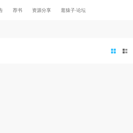
告
荐书
资源分享
逛猿子·论坛