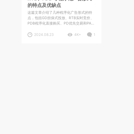
的特点及优缺点
这篇文章介绍了几种程序化广告形式的特
点，包括GD担保式投放、RTB实时竞价、
PDB程序化直接购买、PD优先交易和PA私
有竞价。每种形式都有不同的优缺点，涉
及到流量买卖、定价、退量比等方面。
2024.08.23
4K+
1