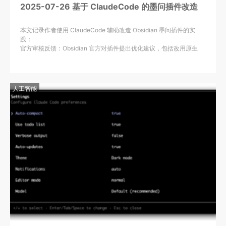
2025-07-26 基于 ClaudeCode 的墨问插件改造
本文记录作者使用 ClaudeCode 辅助改造 Obsidian 墨问插件的实
践：
官方审核反馈：Obsidian 官方对插件提出优化建议，包括改用原生
API（如 requestUrl 代替 fetch、processFrontMatter 处理 YAML 属
性）
ClaudeCode 应用：通过粘贴问题描述，ClaudeCode 自动生成修改
方案并解释变更原因（如 API 差异），大幅提升改造效率
人工智能
AI 编程工具对比：
体验过 ClaudeCode（效果最优）、Cursor、GitHub Copilot 等工具
指出 ClaudeCode 消耗较高，同时关注到阿里新推出的 Qwen Code
命令行工具
行业观察：AI 编程工具呈现四种形态（AI IDE/插件、CLI、Vibe
Coding、异步 Agent），认为技术发展将显著降低编程门槛