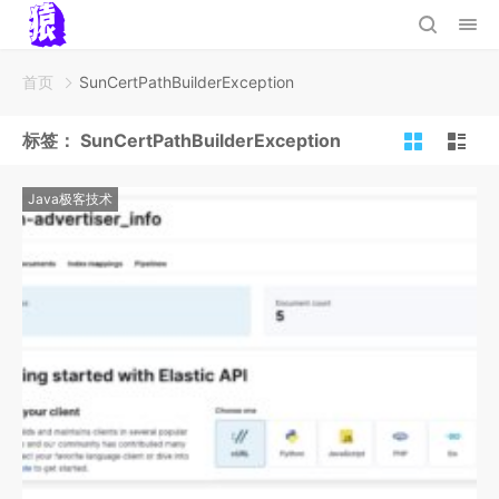
首页
SunCertPathBuilderException
标签：
SunCertPathBuilderException
Java极客技术