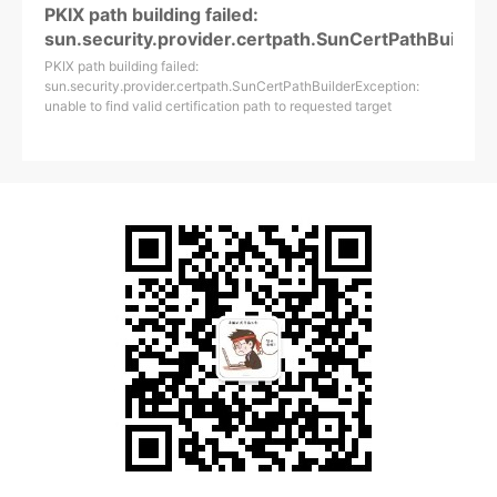
PKIX path building failed:
sun.security.provider.certpath.SunCertPathBuilder
PKIX path building failed:
sun.security.provider.certpath.SunCertPathBuilderException:
unable to find valid certification path to requested target