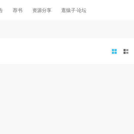
告
荐书
资源分享
逛猿子·论坛