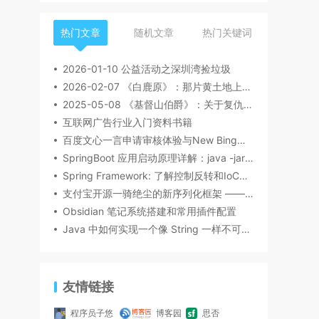
热门文章
随机文章
热门关键词
2026-01-10 公益活动之深圳湾捡垃圾
2026-02-07 《白鹿原》：那片黄土地上的众生相
2025-05-08 《基督山伯爵》：关于复仇与人性间的思索
互联网广告行业入门资料书籍
百度文心一言申请审核体验与New Bing比较及AI领域的发展探讨
SpringBoot 应用启动原理详解：java -jar命令运行背后的工作机制
Spring Framework: 了解控制反转和IoC容器的作用和特点
支付宝开源一骑绝尘的新序列化框架 —— Fury
Obsidian 笔记系统搭建和常用插件配置
Java 中如何实现一个像 String 一样不可变类？
友情链接
程序员子悠
博客园
思否