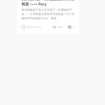
框架 —— Fury
最近蚂蚁旗下支付宝开源了一款重磅的产
品，一个号称超过现有序列化框架 170x 性
能的序列化框架 Fury。根据…
2023.11.03
3K+
0