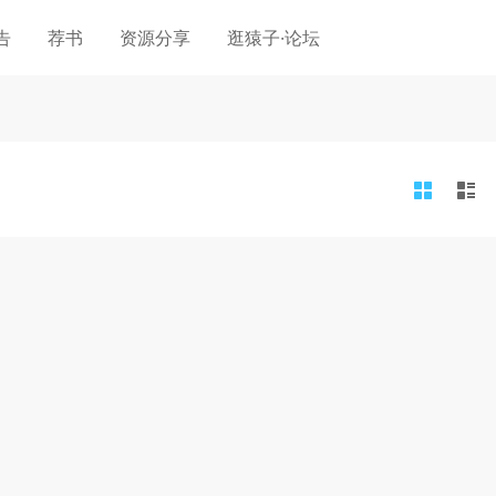
告
荐书
资源分享
逛猿子·论坛